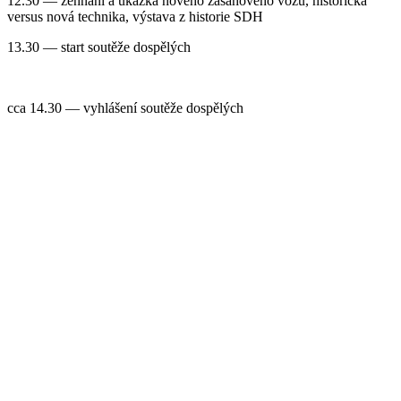
12.30 — žehnání a ukázka nového zásahového vozu, historická
versus nová technika, výstava z historie SDH
13.30 — start soutěže dospělých
cca 14.30 — vyhlášení soutěže dospělých