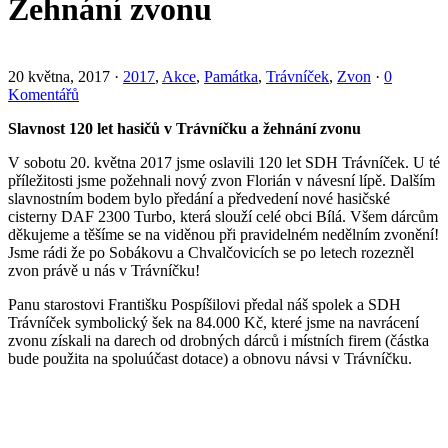
Žehnání zvonu
20 května, 2017
·
2017
,
Akce
,
Památka
,
Trávníček
,
Zvon
·
0
Komentářů
Slavnost 120 let hasičů v Trávníčku a žehnání zvonu
V sobotu 20. května 2017 jsme oslavili 120 let SDH Trávníček. U té
příležitosti jsme požehnali nový zvon Florián v návesní lípě. Dalším
slavnostním bodem bylo předání a předvedení nové hasičské
cisterny DAF 2300 Turbo, která slouží celé obci Bílá. Všem dárcům
děkujeme a těšíme se na viděnou při pravidelném nedělním zvonění!
Jsme rádi že po Sobákovu a Chvalčovicích se po letech rozezněl
zvon právě u nás v Trávníčku!
Panu starostovi Františku Pospíšilovi předal náš spolek a SDH
Trávníček symbolický šek na 84.000 Kč, které jsme na navrácení
zvonu získali na darech od drobných dárců i místních firem (částka
bude použita na spoluúčast dotace) a obnovu návsi v Trávníčku.