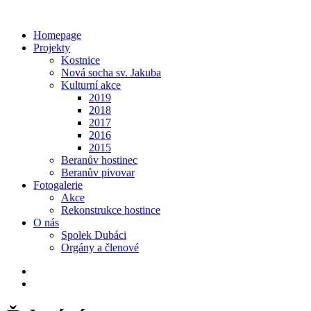
Homepage
Projekty
Kostnice
Nová socha sv. Jakuba
Kulturní akce
2019
2018
2017
2016
2015
Beranův hostinec
Beranův pivovar
Fotogalerie
Akce
Rekonstrukce hostince
O nás
Spolek Dubáci
Orgány a členové