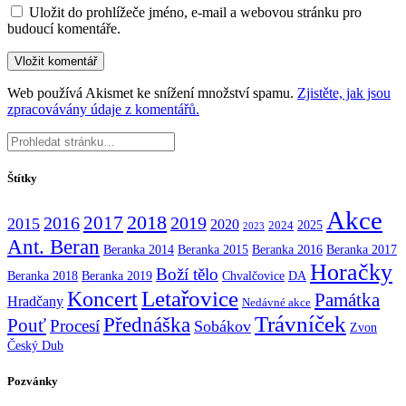
Uložit do prohlížeče jméno, e-mail a webovou stránku pro
budoucí komentáře.
Web používá Akismet ke snížení množství spamu.
Zjistěte, jak jsou
zpracovávány údaje z komentářů.
Štítky
Akce
2017
2018
2016
2019
2015
2020
2025
2024
2023
Ant. Beran
Beranka 2014
Beranka 2015
Beranka 2016
Beranka 2017
Horačky
Boží tělo
Beranka 2018
Beranka 2019
Chvalčovice
DA
Koncert
Letařovice
Památka
Hradčany
Nedávné akce
Trávníček
Přednáška
Pouť
Procesí
Sobákov
Zvon
Český Dub
Pozvánky