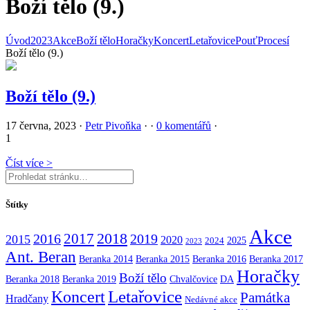
Boží tělo (9.)
Úvod
2023
Akce
Boží tělo
Horačky
Koncert
Letařovice
Pouť
Procesí
Boží tělo (9.)
Boží tělo (9.)
17 června, 2023
·
Petr Pivoňka
·
·
0 komentářů
·
1
Číst více >
Štítky
Akce
2017
2018
2016
2019
2015
2020
2025
2024
2023
Ant. Beran
Beranka 2014
Beranka 2015
Beranka 2016
Beranka 2017
Horačky
Boží tělo
Beranka 2018
Beranka 2019
Chvalčovice
DA
Koncert
Letařovice
Památka
Hradčany
Nedávné akce