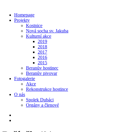
Homepage
Projekty
Kostnice
Nová socha sv. Jakuba
Kulturní akce
2019
2018
2017
2016
2015
Beranův hostinec
Beranův pivovar
Fotogalerie
Akce
Rekonstrukce hostince
O nás
Spolek Dubáci
Orgány a členové