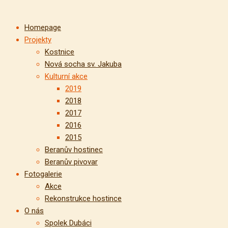
Homepage
Projekty
Kostnice
Nová socha sv. Jakuba
Kulturní akce
2019
2018
2017
2016
2015
Beranův hostinec
Beranův pivovar
Fotogalerie
Akce
Rekonstrukce hostince
O nás
Spolek Dubáci