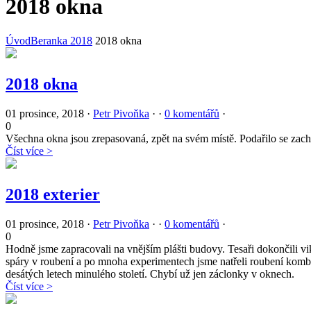
2018 okna
Úvod
Beranka 2018
2018 okna
2018 okna
01 prosince, 2018
·
Petr Pivoňka
·
·
0 komentářů
·
0
Všechna okna jsou zrepasovaná, zpět na svém místě. Podařilo se zacho
Číst více >
2018 exterier
01 prosince, 2018
·
Petr Pivoňka
·
·
0 komentářů
·
0
Hodně jsme zapracovali na vnějším plášti budovy. Tesaři dokončili viký
spáry v roubení a po mnoha experimentech jsme natřeli roubení kombin
desátých letech minulého století. Chybí už jen záclonky v oknech.
Číst více >