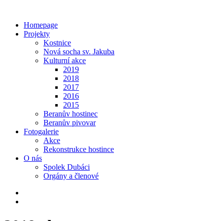
Homepage
Projekty
Kostnice
Nová socha sv. Jakuba
Kulturní akce
2019
2018
2017
2016
2015
Beranův hostinec
Beranův pivovar
Fotogalerie
Akce
Rekonstrukce hostince
O nás
Spolek Dubáci
Orgány a členové