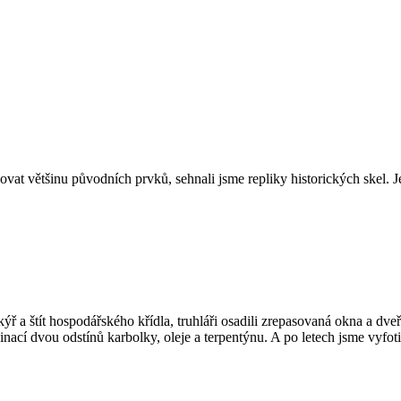
vat většinu původních prvků, sehnali jsme repliky historických skel. J
ř a štít hospodářského křídla, truhláři osadili zrepasovaná okna a dveř
ací dvou odstínů karbolky, oleje a terpentýnu. A po letech jsme vyfotil