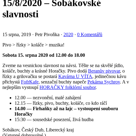
15/8/2020 – Sobákovské
slavnosti
15 srpna, 2019
·
Petr Pivoňka
·
2020
·
0 Komentářů
Pivo > řízky > koláče > muzika!
Sobota 15. srpna 2020 od 12.00 do 18.00
Zveme na vesnickou slavnost na návsi. Těšte se na skvělé jídlo,
koláče, buchty a krásné Horačky. Pivo dodá
Beranův pivovar
, o
řízky a grilovačku se postará
Kavárna U VÍTA
, jedinečnou kávu
přichystá
FofrKafe
, senzační buchty napeče
Pekárna Sychrov
. A v
nejlepším vystoupí
HORAČKY folklórní soubor
.
12.00 — nezvonění, malé zahájení
12.15 — řízky, pivo, buchty, koláče, co kdo ráčí
14.00 — Firhaňky až na lajc – vystoupení souboru
Horačky
15:30 — sousedské posezení, živá hudba
Sobákov, Český Dub, Liberecký kraj
(Vstupné dobrovolné.)