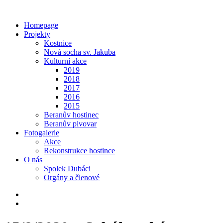
Homepage
Projekty
Kostnice
Nová socha sv. Jakuba
Kulturní akce
2019
2018
2017
2016
2015
Beranův hostinec
Beranův pivovar
Fotogalerie
Akce
Rekonstrukce hostince
O nás
Spolek Dubáci
Orgány a členové