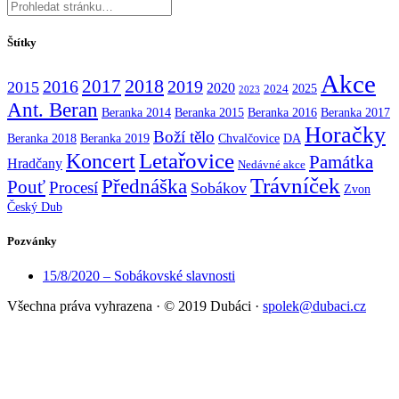
Štítky
Akce
2017
2018
2016
2019
2015
2020
2025
2024
2023
Ant. Beran
Beranka 2014
Beranka 2015
Beranka 2016
Beranka 2017
Horačky
Boží tělo
Beranka 2018
Beranka 2019
Chvalčovice
DA
Koncert
Letařovice
Památka
Hradčany
Nedávné akce
Trávníček
Přednáška
Pouť
Procesí
Sobákov
Zvon
Český Dub
Pozvánky
15/8/2020 – Sobákovské slavnosti
Všechna práva vyhrazena
·
© 2019 Dubáci
·
spolek@dubaci.cz