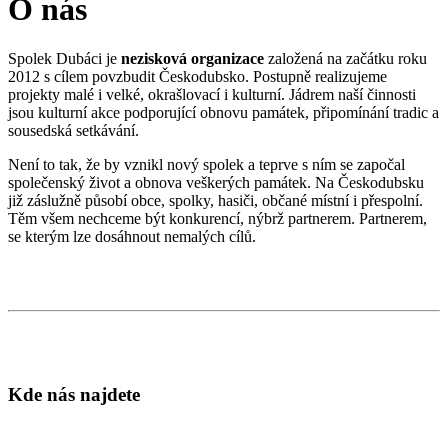
O nás
Spolek Dubáci je
nezisková organizace
založená na začátku roku
2012 s cílem povzbudit Českodubsko. Postupně realizujeme
projekty malé i velké, okrašlovací i kulturní. Jádrem naší činnosti
jsou kulturní akce podporující obnovu památek, připomínání tradic a
sousedská setkávání.
Není to tak, že by vznikl nový spolek a teprve s ním se započal
společenský život a obnova veškerých památek. Na Českodubsku
již záslužně působí obce, spolky, hasiči, občané místní i přespolní.
Těm všem nechceme být konkurencí, nýbrž partnerem. Partnerem,
se kterým lze dosáhnout nemalých cílů.
Kde nás najdete