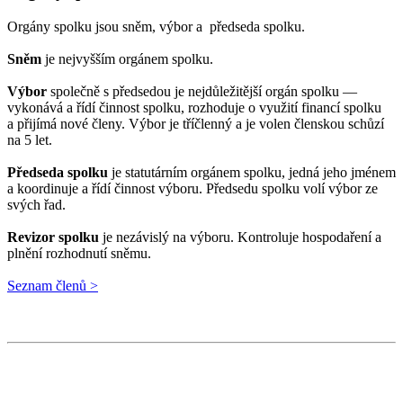
Orgány spolku jsou sněm, výbor a předseda spolku.
Sněm
je nejvyšším orgánem spolku.
Výbor
společně s předsedou je nejdůležitější orgán spolku —
vykonává a řídí činnost spolku, rozhoduje o využití financí spolku
a přijímá nové členy. Výbor je tříčlenný a je volen členskou schůzí
na 5 let.
Předseda spolku
je statutárním orgánem spolku, jedná jeho jménem
a koordinuje a řídí činnost výboru. Předsedu spolku volí výbor ze
svých řad.
Revizor spolku
je nezávislý na výboru. Kontroluje hospodaření a
plnění rozhodnutí sněmu.
Seznam členů >