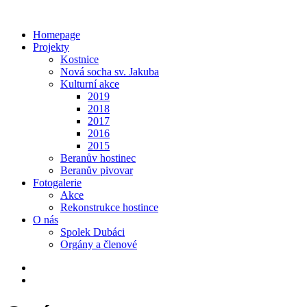
Homepage
Projekty
Kostnice
Nová socha sv. Jakuba
Kulturní akce
2019
2018
2017
2016
2015
Beranův hostinec
Beranův pivovar
Fotogalerie
Akce
Rekonstrukce hostince
O nás
Spolek Dubáci
Orgány a členové