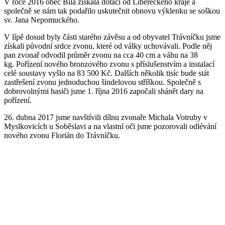
V roce 2016 obec Bílá získala dotaci od Libereckého kraje a
společně se nám tak podařilo uskutečnit obnovu výklenku se soškou
sv. Jana Nepomuckého.
V lípě dosud byly části starého závěsu a od obyvatel Trávníčku jsme
získali původní srdce zvonu, které od války uchovávali. Podle něj
pan zvonař odvodil průměr zvonu na cca 40 cm a váhu na 38
kg. Pořízení nového bronzového zvonu s příslušenstvím a instalací
celé soustavy vyšlo na 83 500 Kč. Dalších několik tisíc bude stát
zastřešení zvonu jednoduchou šindelovou stříškou. Společně s
dobrovolnými hasiči jsme 1. října 2016 započali shánět dary na
pořízení.
26. dubna 2017 jsme navštívili dílnu zvonaře Michala Votruby v
Myslkovicích u Soběslavi a na vlastní oči jsme pozorovali odlévání
nového zvonu Florián do Trávníčku.