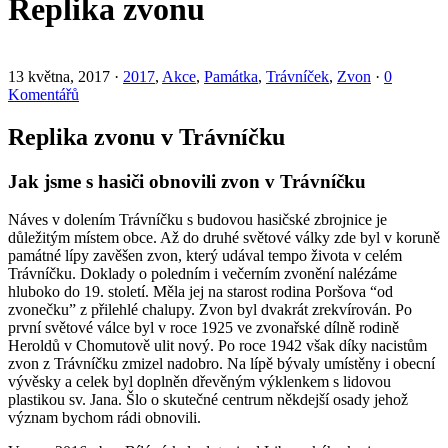
Replika zvonu
13 května, 2017
·
2017
,
Akce
,
Památka
,
Trávníček
,
Zvon
·
0
Komentářů
Replika zvonu v Trávníčku
Jak jsme s hasiči obnovili zvon v Trávníčku
Náves v dolením Trávníčku s budovou hasičské zbrojnice je
důležitým místem obce. Až do druhé světové války zde byl v koruně
památné lípy zavěšen zvon, který udával tempo života v celém
Trávníčku. Doklady o poledním i večerním zvonění nalézáme
hluboko do 19. století. Měla jej na starost rodina Poršova “od
zvonečku” z přilehlé chalupy. Zvon byl dvakrát zrekvírován. Po
první světové válce byl v roce 1925 ve zvonařské dílně rodině
Heroldů v Chomutově ulit nový. Po roce 1942 však díky nacistům
zvon z Trávníčku zmizel nadobro. Na lípě bývaly umístěny i obecní
vývěsky a celek byl doplněn dřevěným výklenkem s lidovou
plastikou sv. Jana. Šlo o skutečné centrum někdejší osady jehož
význam bychom rádi obnovili.