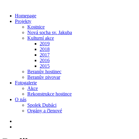
Homepage
Projekty
Kostnice
Nová socha sv. Jakuba
Kulturní akce
2019
2018
2017
2016
2015
Beranův hostinec
Beranův pivovar
Fotogalerie
Akce
Rekonstrukce hostince
O nás
Spolek Dubáci
Orgány a členové