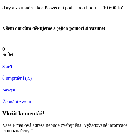
dary a vstupné z akce Posvěcení pod starou lípou — 10.600 Kč
Všem dárcům děkujeme a jejich pomoci si vážíme!
0
Sdílet
Starší
Čumprdění (2.)
Novější
Žehnání zvonu
Vložit komentář!
Vaše e-mailová adresa nebude zveřejněna.
Vyžadované informace
jsou označeny
*