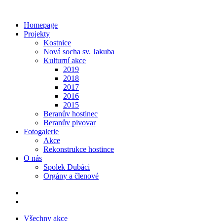
Homepage
Projekty
Kostnice
Nová socha sv. Jakuba
Kulturní akce
2019
2018
2017
2016
2015
Beranův hostinec
Beranův pivovar
Fotogalerie
Akce
Rekonstrukce hostince
O nás
Spolek Dubáci
Orgány a členové
Všechny akce