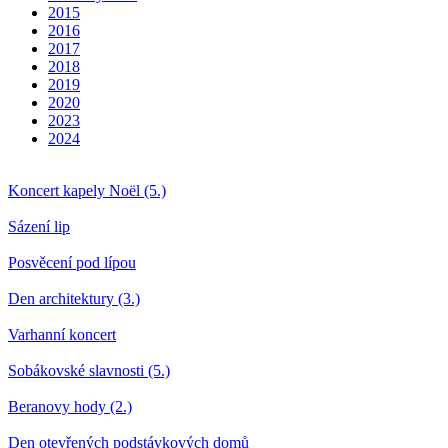
2015
2016
2017
2018
2019
2020
2023
2024
Koncert kapely Noël (5.)
Sázení lip
Posvěcení pod lípou
Den architektury (3.)
Varhanní koncert
Sobákovské slavnosti (5.)
Beranovy hody (2.)
Den otevřených podstávkových domů