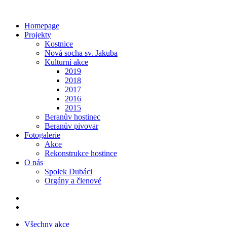
Homepage
Projekty
Kostnice
Nová socha sv. Jakuba
Kulturní akce
2019
2018
2017
2016
2015
Beranův hostinec
Beranův pivovar
Fotogalerie
Akce
Rekonstrukce hostince
O nás
Spolek Dubáci
Orgány a členové
Všechny akce