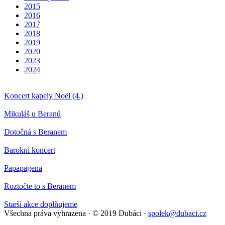
2015
2016
2017
2018
2019
2020
2023
2024
Koncert kapely Noël (4.)
Mikuláš u Beranů
Dotočná s Beranem
Barokní koncert
Papapagena
Roztočte to s Beranem
Starší akce doplňujeme
Všechna práva vyhrazena
·
© 2019 Dubáci
·
spolek@dubaci.cz