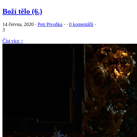
Boží tělo (6.)
14 června, 2020
·
Petr Pivoňka
·
·
0 komentářů
·
3
Číst více >