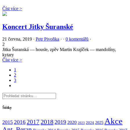
Číst více >
Koncert Jitky Šuranské
21 června, 2019
·
Petr Pivoňka
·
·
0 komentářů
·
2
Jitka Šuranská — housle, zpěv Martin Krajíček — mandolíny,
kytary
Číst více >
1
2
3
Štítky
Akce
2017
2018
2016
2019
2015
2020
2025
2024
2023
Ant. Beran