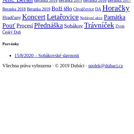
Beranka 2014
Beranka 2015
Beranka 2016
Beranka 2017
Horačky
Boží tělo
Beranka 2018
Beranka 2019
Chvalčovice
DA
Koncert
Letařovice
Památka
Hradčany
Nedávné akce
Trávníček
Přednáška
Pouť
Procesí
Sobákov
Zvon
Český Dub
Pozvánky
15/8/2020 – Sobákovské slavnosti
Všechna práva vyhrazena
·
© 2019 Dubáci
·
spolek@dubaci.cz