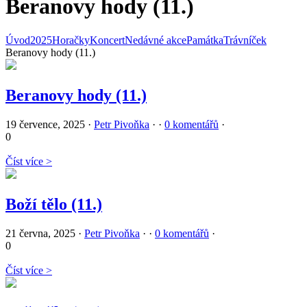
Beranovy hody (11.)
Úvod
2025
Horačky
Koncert
Nedávné akce
Památka
Trávníček
Beranovy hody (11.)
Beranovy hody (11.)
19 července, 2025
·
Petr Pivoňka
·
·
0 komentářů
·
0
Číst více >
Boží tělo (11.)
21 června, 2025
·
Petr Pivoňka
·
·
0 komentářů
·
0
Číst více >