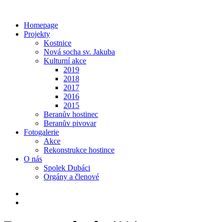
Homepage
Projekty
Kostnice
Nová socha sv. Jakuba
Kulturní akce
2019
2018
2017
2016
2015
Beranův hostinec
Beranův pivovar
Fotogalerie
Akce
Rekonstrukce hostince
O nás
Spolek Dubáci
Orgány a členové