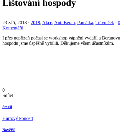
Líštování hospody
23 září, 2018
·
2018
,
Akce
,
Ant. Beran
,
Památka
,
Trávníček
·
0
Komentářů
I přes nepřízeň počasí se workshop vápnění vydařil a Beranovu
hospodu jsme úspěšně vybílili. Děkujeme všem účastníkům.
0
Sdílet
Starší
Harfový koncert
Novější