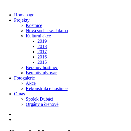
Homepage
Projekty
Kostnice
Nová socha sv. Jakuba
Kulturní akce
2019
2018
2017
2016
2015
Beranův hostinec
Beranův pivovar
Fotogalerie
Akce
Rekonstrukce hostince
O nás
Spolek Dubáci
Orgány a členové