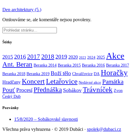
Den architektury (5.)
Omlouváme se, ale komentáře nejsou povoleny.
Štítky
Akce
2017
2018
2016
2019
2015
2020
2025
2024
2023
Ant. Beran
Beranka 2014
Beranka 2015
Beranka 2016
Beranka 2017
Horačky
Boží tělo
Beranka 2018
Beranka 2019
Chvalčovice
DA
Koncert
Letařovice
Památka
Hradčany
Nedávné akce
Trávníček
Přednáška
Pouť
Procesí
Sobákov
Zvon
Český Dub
Pozvánky
15/8/2020 – Sobákovské slavnosti
Všechna práva vyhrazena
·
© 2019 Dubáci
·
spolek@dubaci.cz