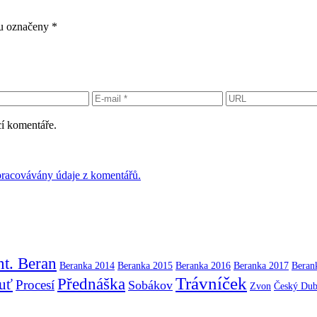
ou označeny
*
cí komentáře.
 zpracovávány údaje z komentářů.
t. Beran
Beranka 2014
Beranka 2015
Beranka 2016
Beranka 2017
Beran
Trávníček
Přednáška
uť
Procesí
Sobákov
Zvon
Český Du