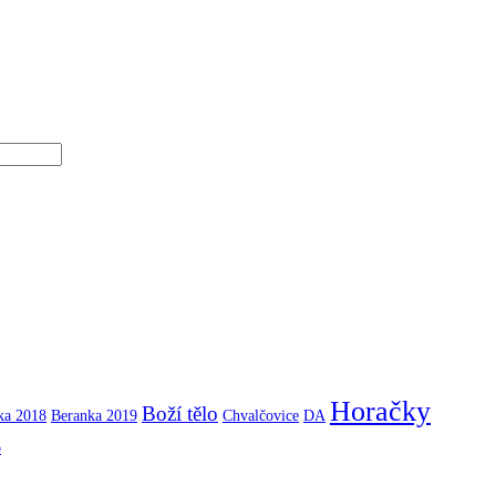
Horačky
Boží tělo
ka 2018
Beranka 2019
Chvalčovice
DA
b