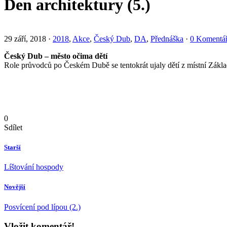
Den architektury (5.)
29 září, 2018
·
2018
,
Akce
,
Český Dub
,
DA
,
Přednáška
·
0 Komentá
Český Dub – město očima dětí
Role průvodců po Českém Dubě se tentokrát ujaly dětí z místní Základ
0
Sdílet
Starší
Líštování hospody
Novější
Posvícení pod lípou (2.)
Vložit komentář!