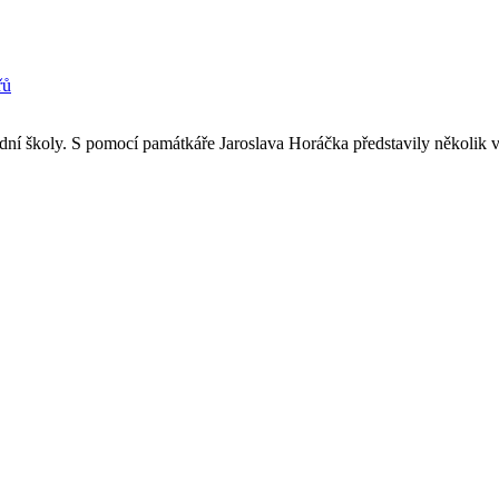
řů
ní školy. S pomocí památkáře Jaroslava Horáčka představily několik vyb