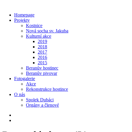
Homepage
Projekty
Kostnice
Nová socha sv. Jakuba
Kulturní akce
2019
2018
2017
2016
2015
Beranův hostinec
Beranův pivovar
Fotogalerie
Akce
Rekonstrukce hostince
O nás
Spolek Dubáci
Orgány a členové