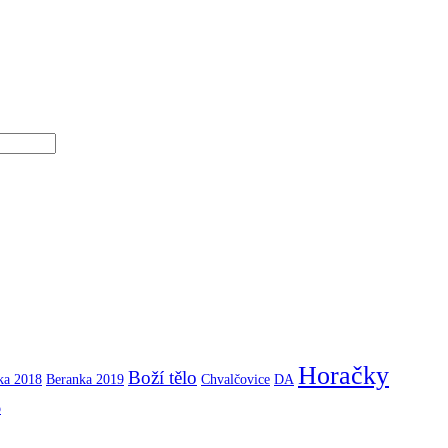
Horačky
Boží tělo
ka 2018
Beranka 2019
Chvalčovice
DA
b