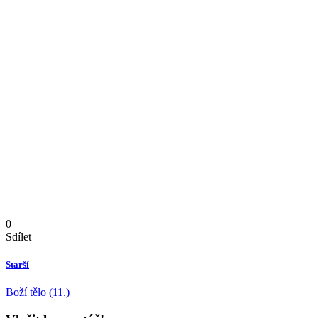
0
Sdílet
Starší
Boží tělo (11.)