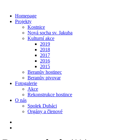
Homepage
Projekty
Kostnice
Nová socha sv. Jakuba
Kulturní akce
2019
2018
2017
2016
2015
Beranův hostinec
Beranův pivovar
Fotogalerie
Akce
Rekonstrukce hostince
O nás
Spolek Dubáci
Orgány a členové