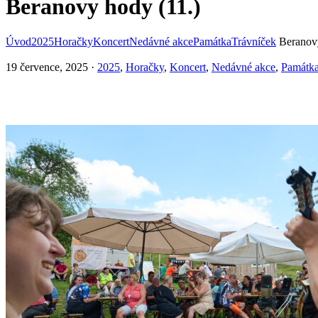
Beranovy hody (11.)
Úvod
2025
Horačky
Koncert
Nedávné akce
Památka
Trávníček
Beranov
19 července, 2025
·
2025
,
Horačky
,
Koncert
,
Nedávné akce
,
Památk