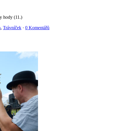
y hody (11.)
a
,
Trávníček
·
0 Komentářů