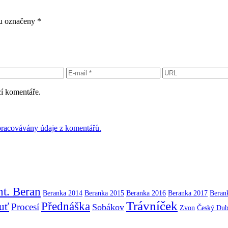
ou označeny
*
cí komentáře.
 zpracovávány údaje z komentářů.
t. Beran
Beranka 2014
Beranka 2015
Beranka 2016
Beranka 2017
Beran
Trávníček
Přednáška
uť
Procesí
Sobákov
Zvon
Český Du