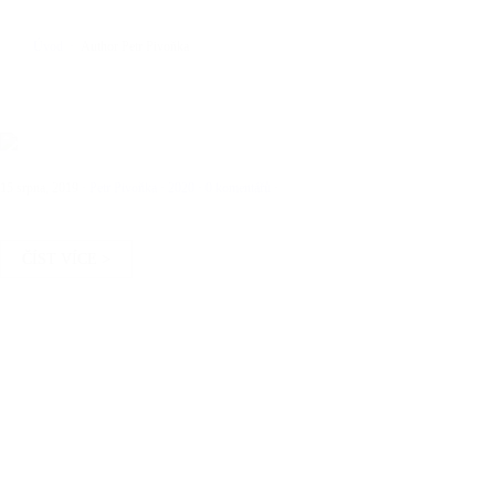
Úvod
Author Petr Pivoňka
15 srpna, 2019
·
Petr Pivoňka
·
2020
·
0 komentářů
·
ČÍST VÍCE >