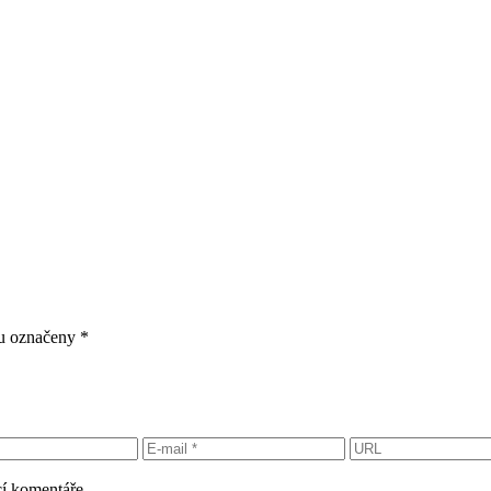
ou označeny
*
cí komentáře.