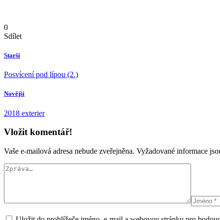
0
Sdílet
Starší
Posvícení pod lípou (2.)
Novější
2018 exterier
Vložit komentář!
Vaše e-mailová adresa nebude zveřejněna.
Vyžadované informace js
Uložit do prohlížeče jméno, e-mail a webovou stránku pro budou