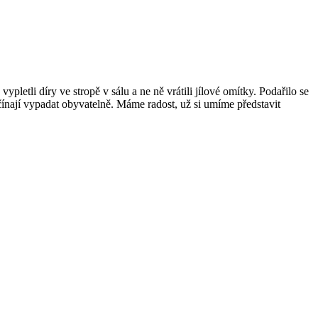
letli díry ve stropě v sálu a ne ně vrátili jílové omítky. Podařilo se
ínají vypadat obyvatelně. Máme radost, už si umíme představit