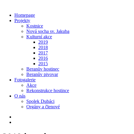
Homepage
Projekty
Kostnice
Nová socha sv. Jakuba
Kulturní akce
2019
2018
2017
2016
2015
Beranův hostinec
Beranův pivovar
Fotogalerie
Akce
Rekonstrukce hostince
O nás
Spolek Dubáci
Orgány a členové