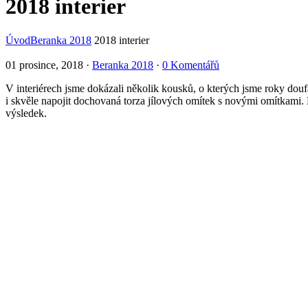
2018 interier
Úvod
Beranka 2018
2018 interier
01 prosince, 2018
·
Beranka 2018
·
0 Komentářů
V interiérech jsme dokázali několik kousků, o kterých jsme roky doufal
i skvěle napojit dochovaná torza jílových omítek s novými omítkami.
výsledek.