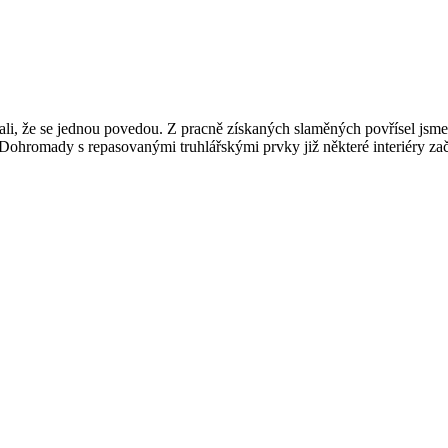
i, že se jednou povedou. Z pracně získaných slaměných povřísel jsme vyp
 Dohromady s repasovanými truhlářskými prvky již některé interiéry zač