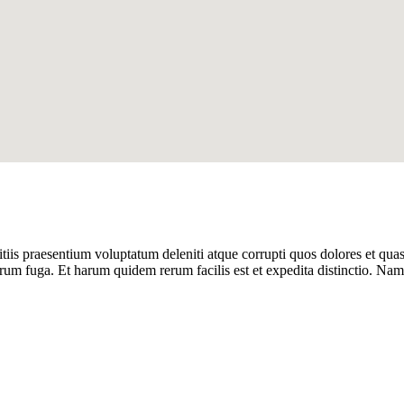
iis praesentium voluptatum deleniti atque corrupti quos dolores et quas 
olorum fuga. Et harum quidem rerum facilis est et expedita distinctio. Na