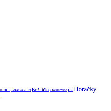
Horačky
Boží tělo
ka 2018
Beranka 2019
Chvalčovice
DA
b