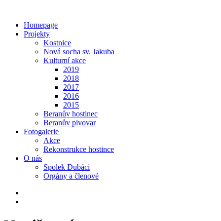
Homepage
Projekty
Kostnice
Nová socha sv. Jakuba
Kulturní akce
2019
2018
2017
2016
2015
Beranův hostinec
Beranův pivovar
Fotogalerie
Akce
Rekonstrukce hostince
O nás
Spolek Dubáci
Orgány a členové