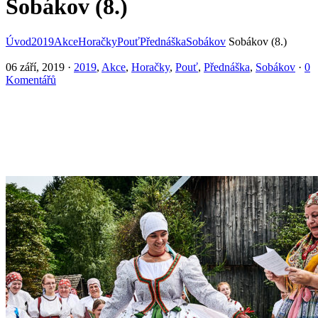
Sobákov (8.)
Úvod
2019
Akce
Horačky
Pouť
Přednáška
Sobákov
Sobákov (8.)
06 září, 2019
·
2019
,
Akce
,
Horačky
,
Pouť
,
Přednáška
,
Sobákov
·
0
Komentářů