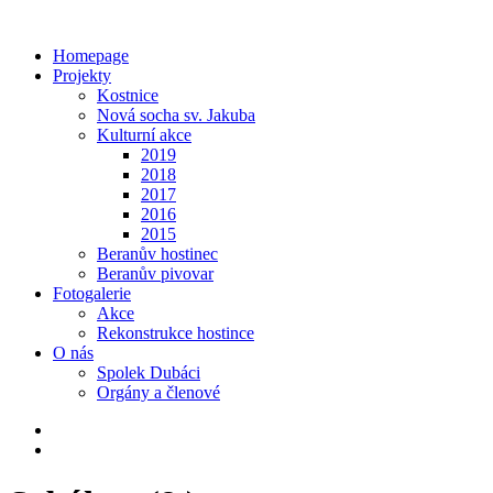
Homepage
Projekty
Kostnice
Nová socha sv. Jakuba
Kulturní akce
2019
2018
2017
2016
2015
Beranův hostinec
Beranův pivovar
Fotogalerie
Akce
Rekonstrukce hostince
O nás
Spolek Dubáci
Orgány a členové