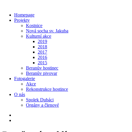
Homepage
Projekty
Kostnice
Nová socha sv. Jakuba
Kulturní akce
2019
2018
2017
2016
2015
Beranův hostinec
Beranův pivovar
Fotogalerie
Akce
Rekonstrukce hostince
O nás
Spolek Dubáci
Orgány a členové