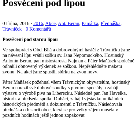
Posvěcení pod lípou
01 října, 2016
·
2016
,
Akce
,
Ant. Beran
,
Památka
,
Přednáška
,
Trávníček
·
0 Komentářů
Posvěcení pod starou lípou
Ve spolupráci s Obcí Bílá a dobrovolnými hasiči z Trávníčku jsme
na návesní lípu vrátili sošku sv. Jana Nepomuckého. Hostinský
Antonín Beran, pan místostarosta Najman a Páter Maňásek společně
odhalili obnovený výklenek se soškou. Nepřehlédněte maketu
zvonu. Na akci jsme spustili sbírku na zvon nový.
Páter Maňásek požehnal všem Trávnickým obyvatelům, hostinský
Beran narazil své dubové soudky s pivními speciály a zahájil
výstavu o výrobě piva na Liberecku. Následně pan Jan Havelka,
historik a předseda spolku Dubáci, zahájil výstavku unikátních
historických předmětů a dokumentů z Trávníčku. Následovala
přednáška o historii obce, která se pro velký zájem musela v
pozdních hodinách ještě jednou zopakovat.