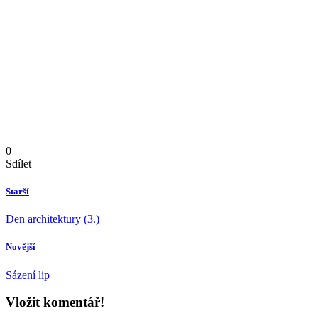
0
Sdílet
Starší
Den architektury (3.)
Novější
Sázení lip
Vložit komentář!