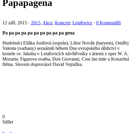
Papapagena
12 září, 2015
·
2015
,
Akce
,
Koncert
,
Letařovice
·
0 Komentářů
Pa pa pa pa pa pa pa pa pa pa gena
Hudebníci Eliška Josifová (soprán), Libor Novák (baryton), Ondřej
Valenta (varhany) seznámili během Dne evropského dědictví v
kostele sv. Jakuba v Letařovicích návštěvníky s áriemi z oper W. A.
Mozarta: Figarova svatba, Don Giovanni, Cosi fan tutte a Kouzelná
flétna. Slovem doprovázel David Vejražka.
0
Sdílet