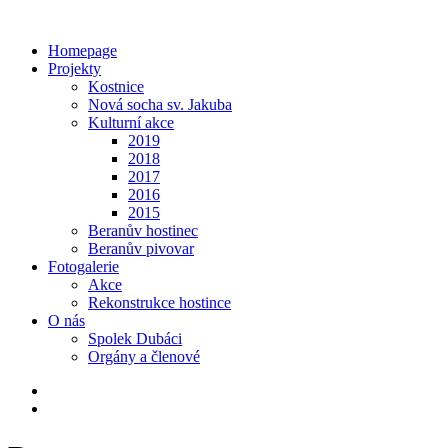
Homepage
Projekty
Kostnice
Nová socha sv. Jakuba
Kulturní akce
2019
2018
2017
2016
2015
Beranův hostinec
Beranův pivovar
Fotogalerie
Akce
Rekonstrukce hostince
O nás
Spolek Dubáci
Orgány a členové