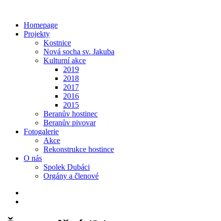
Homepage
Projekty
Kostnice
Nová socha sv. Jakuba
Kulturní akce
2019
2018
2017
2016
2015
Beranův hostinec
Beranův pivovar
Fotogalerie
Akce
Rekonstrukce hostince
O nás
Spolek Dubáci
Orgány a členové