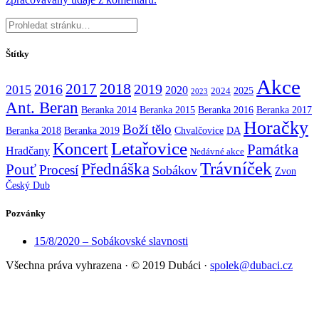
Štítky
Akce
2017
2018
2016
2019
2015
2020
2025
2024
2023
Ant. Beran
Beranka 2014
Beranka 2015
Beranka 2016
Beranka 2017
Horačky
Boží tělo
Beranka 2018
Beranka 2019
Chvalčovice
DA
Koncert
Letařovice
Památka
Hradčany
Nedávné akce
Trávníček
Přednáška
Pouť
Procesí
Sobákov
Zvon
Český Dub
Pozvánky
15/8/2020 – Sobákovské slavnosti
Všechna práva vyhrazena
·
© 2019 Dubáci
·
spolek@dubaci.cz