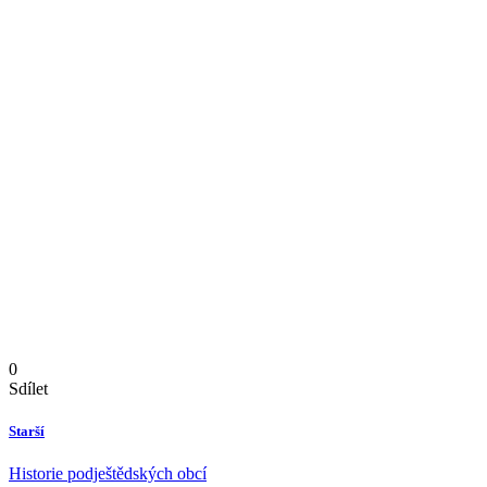
0
Sdílet
Starší
Historie podještědských obcí