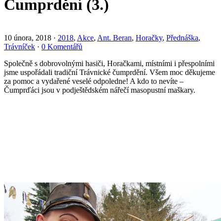
Čumprdění (3.)
10 února, 2018
·
2018
,
Akce
,
Ant. Beran
,
Horačky
,
Přednáška
,
Trávníček
·
0 Komentářů
Společně s dobrovolnými hasiči, Horačkami, místními i přespolními
jsme uspořádali tradiční Trávnické čumprdění. Všem moc děkujeme
za pomoc a vydařené veselé odpoledne! A kdo to nevíte –
Čumprďáci jsou v podještědském nářečí masopustní maškary.