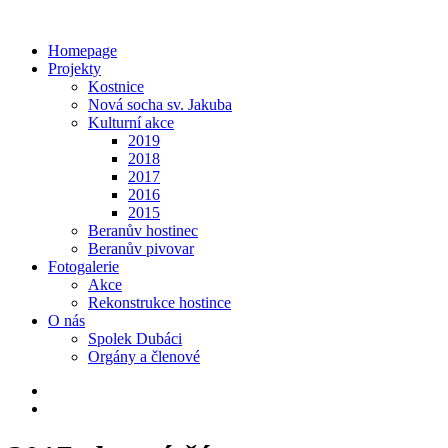
Homepage
Projekty
Kostnice
Nová socha sv. Jakuba
Kulturní akce
2019
2018
2017
2016
2015
Beranův hostinec
Beranův pivovar
Fotogalerie
Akce
Rekonstrukce hostince
O nás
Spolek Dubáci
Orgány a členové