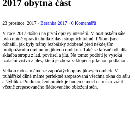
2017 obytná část
23 prosince, 2017
·
Beranka 2017
·
0 Komentářů
V roce 2017 došlo i na první opravy interiérů. V hostinském sále
bylo nutné opravit uhnilá zhlaví stropních trámů. Přitom jsme
odhalili, jak byly trámy řezbářsky zdobené před někdejším
protipožárním omítnutím jílovou omítkou. Také se krásně odhalila
skladba stropu z latí, povřísel a jílu. Na tomto podbití je vysoká
izolační vrstva z plev, která je zhora zaklopená prkenou podlahou.
Velkou radost máme ze započatých oprav jílových omítek. V
truhlářské dílně máme perfektně zrepasovaná všechna okna do sálu
a štýblíku. Po dokončení omítek je budeme moct na místo vrátit
včetně zrepasovaného fládrovaného obložení stěn.