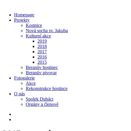
Homepage
Projekty
Kostnice
Nová socha sv. Jakuba
Kulturní akce
2019
2018
2017
2016
2015
Beranův hostinec
Beranův pivovar
Fotogalerie
Akce
Rekonstrukce hostince
O nás
Spolek Dubáci
Orgány a členové