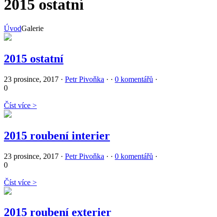
2015 ostatní
Úvod
Galerie
2015 ostatní
23 prosince, 2017
·
Petr Pivoňka
·
·
0 komentářů
·
0
Číst více >
2015 roubení interier
23 prosince, 2017
·
Petr Pivoňka
·
·
0 komentářů
·
0
Číst více >
2015 roubení exterier