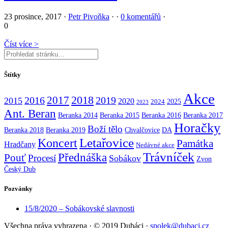
23 prosince, 2017
·
Petr Pivoňka
·
·
0 komentářů
·
0
Číst více >
Štítky
Akce
2017
2018
2016
2019
2015
2020
2025
2024
2023
Ant. Beran
Beranka 2014
Beranka 2015
Beranka 2016
Beranka 2017
Horačky
Boží tělo
Beranka 2018
Beranka 2019
Chvalčovice
DA
Koncert
Letařovice
Památka
Hradčany
Nedávné akce
Trávníček
Přednáška
Pouť
Procesí
Sobákov
Zvon
Český Dub
Pozvánky
15/8/2020 – Sobákovské slavnosti
Všechna práva vyhrazena
·
© 2019 Dubáci
·
spolek@dubaci.cz