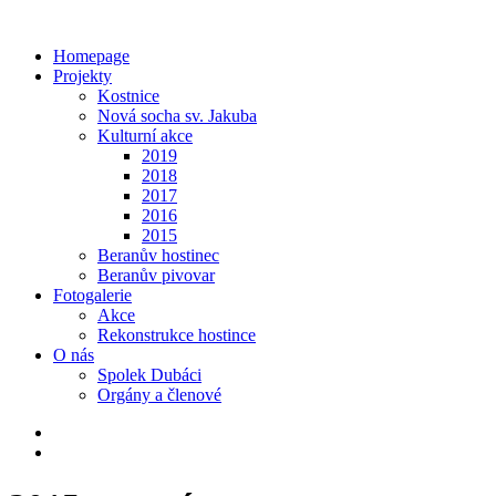
Homepage
Projekty
Kostnice
Nová socha sv. Jakuba
Kulturní akce
2019
2018
2017
2016
2015
Beranův hostinec
Beranův pivovar
Fotogalerie
Akce
Rekonstrukce hostince
O nás
Spolek Dubáci
Orgány a členové