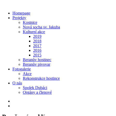
Homepage
Projekty
Kostnice
Nová socha sv. Jakuba
Kulturní akce
2019
2018
2017
2016
2015
Beranův hostinec
Beranův pivovar
Fotogalerie
Akce
Rekonstrukce hostince
O nás
Spolek Dubáci
Orgány a členové