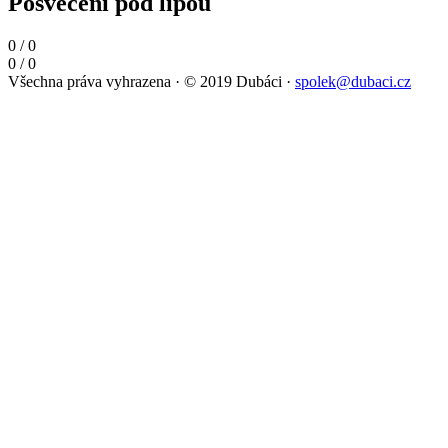
Posvěcení pod lípou
0
/
0
0
/
0
Všechna práva vyhrazena
·
© 2019 Dubáci
·
spolek@dubaci.cz