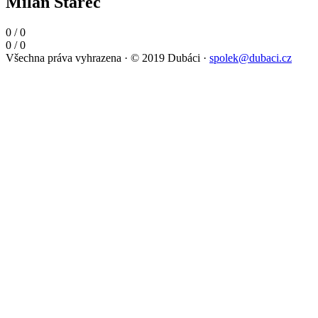
Milan Starec
0
/
0
0
/
0
Všechna práva vyhrazena
·
© 2019 Dubáci
·
spolek@dubaci.cz