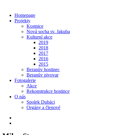
Homepage
Projekty
Kostnice
Nová socha sv. Jakuba
Kulturní akce
2019
2018
2017
2016
2015
Beranův hostinec
Beranův pivovar
Fotogalerie
Akce
Rekonstrukce hostince
O nás
Spolek Dubáci
Orgány a členové