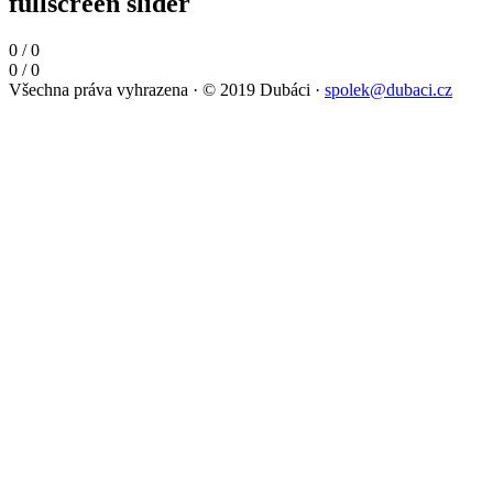
fullscreen slider
0
/
0
0
/
0
Všechna práva vyhrazena
·
© 2019 Dubáci
·
spolek@dubaci.cz