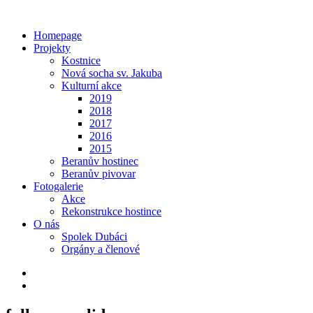
Homepage
Projekty
Kostnice
Nová socha sv. Jakuba
Kulturní akce
2019
2018
2017
2016
2015
Beranův hostinec
Beranův pivovar
Fotogalerie
Akce
Rekonstrukce hostince
O nás
Spolek Dubáci
Orgány a členové