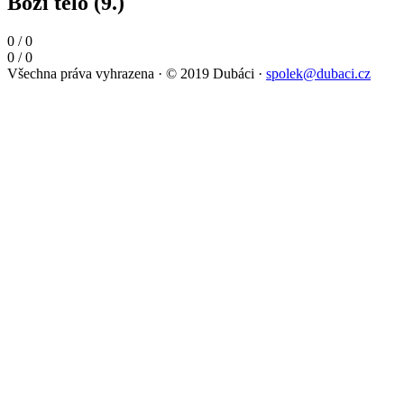
Boží tělo (9.)
0
/
0
0
/
0
Všechna práva vyhrazena
·
© 2019 Dubáci
·
spolek@dubaci.cz