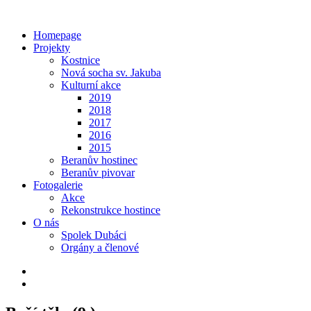
Homepage
Projekty
Kostnice
Nová socha sv. Jakuba
Kulturní akce
2019
2018
2017
2016
2015
Beranův hostinec
Beranův pivovar
Fotogalerie
Akce
Rekonstrukce hostince
O nás
Spolek Dubáci
Orgány a členové