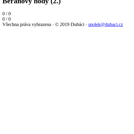
Beranovy hody (2.)
0
/
0
0
/
0
Všechna práva vyhrazena
·
© 2019 Dubáci
·
spolek@dubaci.cz