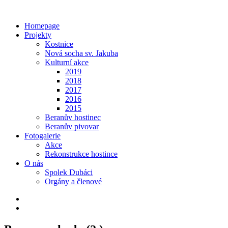
Homepage
Projekty
Kostnice
Nová socha sv. Jakuba
Kulturní akce
2019
2018
2017
2016
2015
Beranův hostinec
Beranův pivovar
Fotogalerie
Akce
Rekonstrukce hostince
O nás
Spolek Dubáci
Orgány a členové