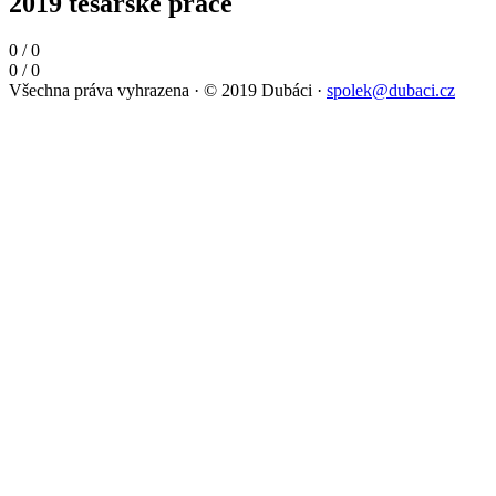
2019 tesařské práce
0
/
0
0
/
0
Všechna práva vyhrazena
·
© 2019 Dubáci
·
spolek@dubaci.cz