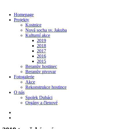
Homepage
Projekty
Kostnice
Nová socha sv. Jakuba
Kulturní akce
2019
2018
2017
2016
2015
Beranův hostinec
Beranův pivovar
Fotogalerie
Akce
Rekonstrukce hostince
O nás
Spolek Dubáci
Orgány a členové